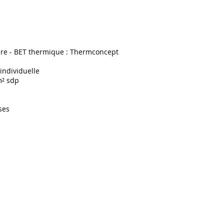
ure - BET thermique : Thermconcept
 individuelle
m² sdp
ses