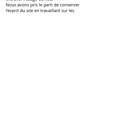
Nous avons pris le parti de conserver
l'esprit du site en travaillant sur les
caractéristiques de l'architecture
existante. Les baies existantes sont
conservées et rouvertes pour certaines,
les voûtes retravaillées font réapparaitre
les lignes d’arêtes et les volumes
originels, les murs porteurs sont peu
impactés afin de limiter les risques
structurels; les fonctions et les usages
ont été envisagés afin de se lover dans
les espaces disponibles.
Concernant la matérialité nous avons
fait le choix du respect de la tradition
tout en intégrant les besoins actuels. Les
murs et les voûtes sont redressés avec
des enduits minéraux à la chaux, les
menuiseries sont fabriquées et posées
avec des techniques traditionnelles :
bois massifs, verre isolant performant
simple vitrage, petit bois massifs
moulurés aux proportions typiques du