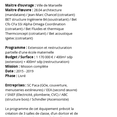
Maitre d'ouvrage :
Ville de Marseille
Maitre d’œuvre :
28.04 architecture
(mandataire) / Jean-Marc Chancel (cotraitant)
BET structure Ingénierie 84 (soustraitant) / Bet
Cfo CFa SSI Alpha Omega Coordination
(cotraitant) / Bet Fluides et thermique
Thermconcept (cotraitant) / Bet acoustique
Igetec (cotraitant)
Programme :
Extension et restructuration
partielle d'une école maternelle
Budget / Surface :
1 170 000
€ / 400m² sdp
(extension) + 400m² sdp (restructuration)
Mission :
Mission complète
Date :
2015 - 2019
Phase :
Livré
Entreprises :
SC Paca (GOe, couverture,
menuiseries extérieures) / EEA (second œuvre)
/ SNEF (Electricité, plomberie, CVC) / ABC
(structure bois) / Schindler (Ascensoriste)
Le programme de cet équipement prévoit la
création de 3 salles de classe, d’un dortoir et de