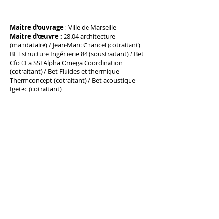
Maitre d'ouvrage :
Ville de Marseille
Maitre d’œuvre :
28.04 architecture
(mandataire) / Jean-Marc Chancel (cotraitant)
BET structure Ingénierie 84 (soustraitant) / Bet
Cfo CFa SSI Alpha Omega Coordination
(cotraitant) / Bet Fluides et thermique
Thermconcept (cotraitant) / Bet acoustique
Igetec (cotraitant)
Programme :
Extension et restructuration
partielle d'une école maternelle
Budget / Surface :
1 170 000
€ / 400m² sdp
(extension) + 400m² sdp (restructuration)
Mission :
Mission complète
Date :
2015 - 2019
Phase :
Livré
Entreprises :
SC Paca (GOe, couverture,
menuiseries extérieures) / EEA (second œuvre)
/ SNEF (Electricité, plomberie, CVC) / ABC
(structure bois) / Schindler (Ascensoriste)